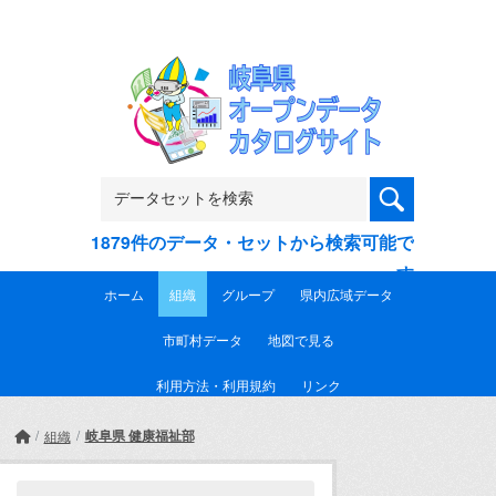
Skip to main content
1879件のデータ・セットから検索可能で
す
ホーム
組織
グループ
県内広域データ
市町村データ
地図で見る
利用方法・利用規約
リンク
岐阜県 健康福祉部
組織