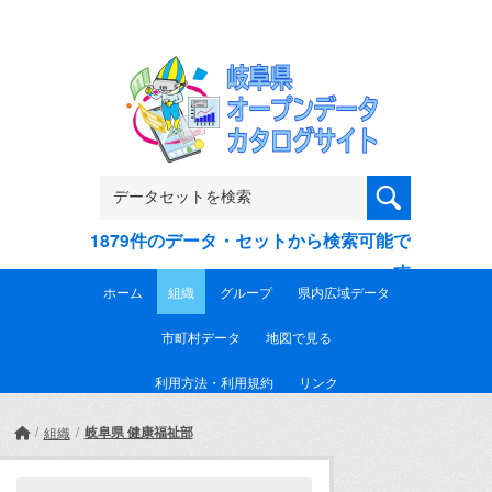
Skip to main content
1879件のデータ・セットから検索可能で
す
ホーム
組織
グループ
県内広域データ
市町村データ
地図で見る
利用方法・利用規約
リンク
岐阜県 健康福祉部
組織