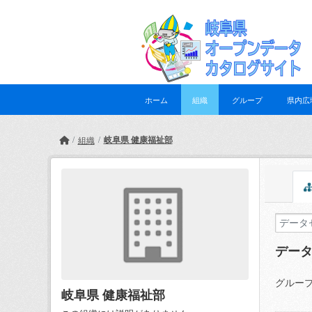
Skip to main content
ホーム
組織
グループ
県内広
岐阜県 健康福祉部
組織
デー
グループ
岐阜県 健康福祉部