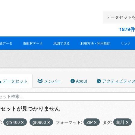
187
域データ
市町村データ
地図で見る
利用方法・利用規約
リンク
データセット
メンバー
About
アクティビティ
タセットが見つかりません
:
gr9400
gr0600
フォーマット:
ZIP
タグ:
統計