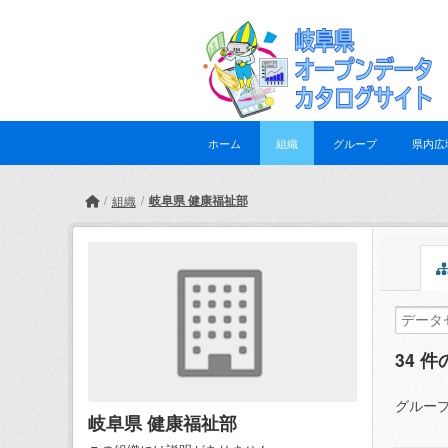
Skip to main content
ホーム
組織
グループ
県内広
岐阜県 健康福祉部
組織
34 
グループ
岐阜県 健康福祉部