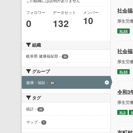
この組織には説明がありません
社会福
フォロワー
データセット
メンバー
10
0
132
厚生労
XLSX
組織
社会福
岐阜県 健康福祉部
-
34
厚生労
グループ
XLSX
健康・福祉
-
34
令和3
タグ
厚生労
統計
-
25
XLS
X
マップ
-
1
市町村