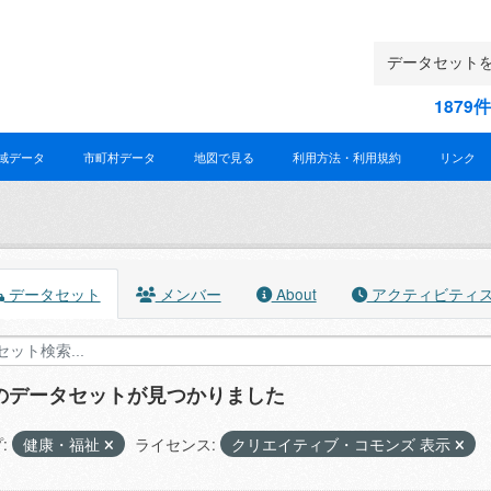
187
域データ
市町村データ
地図で見る
利用方法・利用規約
リンク
データセット
メンバー
About
アクティビティ
件のデータセットが見つかりました
:
健康・福祉
ライセンス:
クリエイティブ・コモンズ 表示