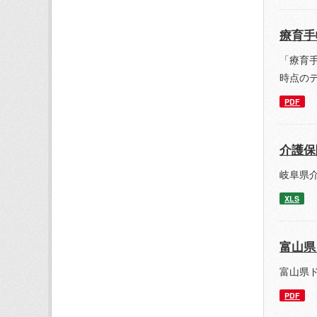
療育手
「療育手
時点の
PDF
介護保
岐阜県
XLS
富山県
富山県
PDF