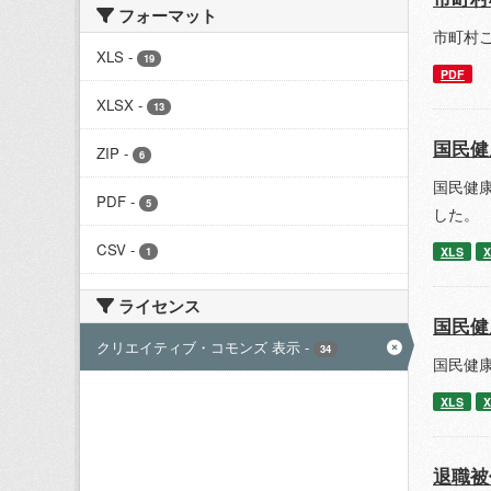
フォーマット
市町村ご
XLS
-
19
PDF
XLSX
-
13
国民健
ZIP
-
6
国民健康
PDF
-
5
した。
CSV
-
XLS
X
1
ライセンス
国民健
クリエイティブ・コモンズ 表示
-
34
国民健康
XLS
X
退職被