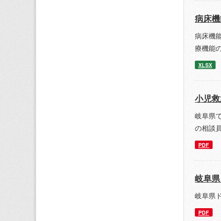
病床機
病床機
療機能
XLSX
小児救
岐阜県
の相談
PDF
岐阜県
岐阜県
PDF