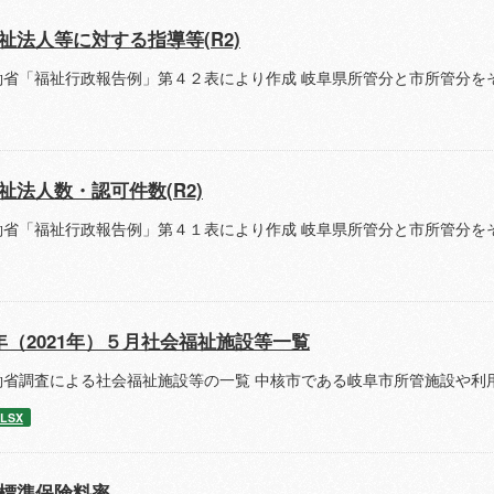
祉法人等に対する指導等(R2)
働省「福祉行政報告例」第４２表により作成 岐阜県所管分と市所管分を
祉法人数・認可件数(R2)
働省「福祉行政報告例」第４１表により作成 岐阜県所管分と市所管分を
年（2021年）５月社会福祉施設等一覧
働省調査による社会福祉施設等の一覧 中核市である岐阜市所管施設や利
LSX
標準保険料率