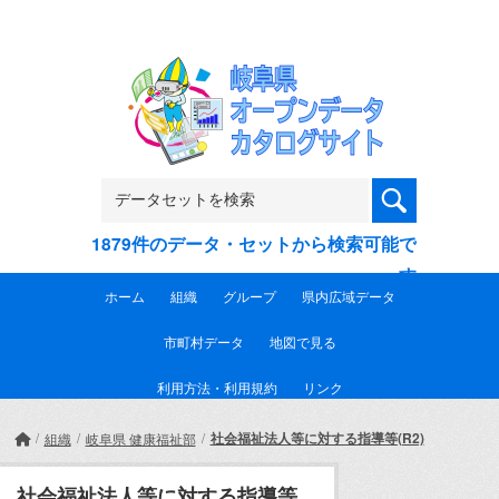
Skip to main content
1879件のデータ・セットから検索可能で
す
ホーム
組織
グループ
県内広域データ
市町村データ
地図で見る
利用方法・利用規約
リンク
社会福祉法人等に対する指導等(R2)
組織
岐阜県 健康福祉部
社会福祉法人等に対する指導等