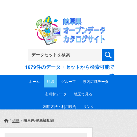
Skip to main content
1879件のデータ・セットから検索可能で
す
ホーム
組織
グループ
県内広域データ
市町村データ
地図で見る
利用方法・利用規約
リンク
岐阜県 健康福祉部
組織