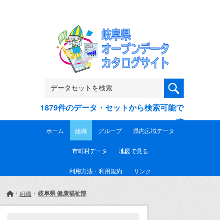
Skip to main content
1879件のデータ・セットから検索可能で
す
ホーム
組織
グループ
県内広域データ
市町村データ
地図で見る
利用方法・利用規約
リンク
岐阜県 健康福祉部
組織