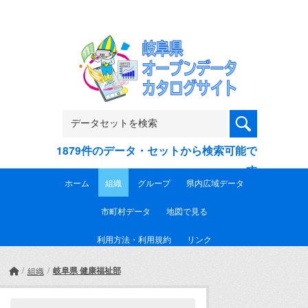
Skip to main content
1879件のデータ・セットから検索可能で
す
ホーム
組織
グループ
県内広域データ
市町村データ
地図で見る
利用方法・利用規約
リンク
岐阜県 健康福祉部
組織