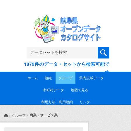
Skip to main content
1879件のデータ・セットから検索可能で
す
ホーム
組織
グループ
県内広域データ
市町村データ
地図で見る
利用方法・利用規約
リンク
商業・サービス業
グループ