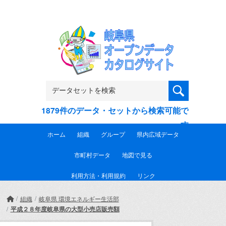
Skip to main content
1879件のデータ・セットから検索可能で
す
ホーム
組織
グループ
県内広域データ
市町村データ
地図で見る
利用方法・利用規約
リンク
組織
岐阜県 環境エネルギー生活部
平成２８年度岐阜県の大型小売店販売額