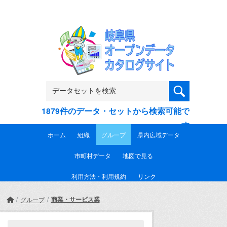
Skip to main content
1879件のデータ・セットから検索可能で
す
ホーム
組織
グループ
県内広域データ
市町村データ
地図で見る
利用方法・利用規約
リンク
商業・サービス業
グループ