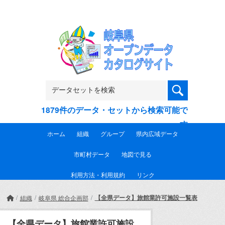
Skip to main content
1879件のデータ・セットから検索可能で
す
ホーム
組織
グループ
県内広域データ
市町村データ
地図で見る
利用方法・利用規約
リンク
【全県データ】旅館業許可施設一覧表
組織
岐阜県 総合企画部
【全県データ】旅館業許可施設