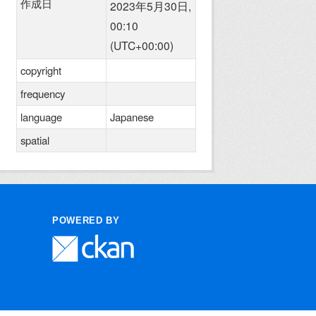
作成日
2023年5月30日,
00:10
(UTC+00:00)
copyright
frequency
language
Japanese
spatial
POWERED BY