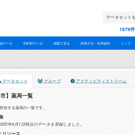
187
域データ
市町村データ
地図で見る
利用方法・利用規約
リンク
データセット
グループ
アクティビティストリーム
児市】薬局一覧
所在する薬局の一覧です。
報
.8 2025年4月1日時点のデータを登録しました。
とリソース