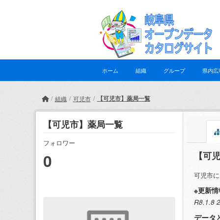
Skip to main content
ホーム
組織
グループ
県内広
【可児市】薬局一覧
組織
可児市
【可児市】薬局一覧
フォロワー
【可
0
可児市に
※更新情
R8.1
データ