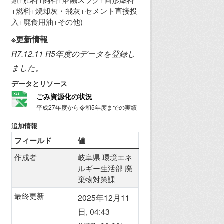
+燃料+焼却灰・飛灰+セメント直接投
入+廃食用油+その他)
※更新情報
R7.12.11 R5年度のデータを登録し
ました。
データとリソース
ごみ資源化の状況
平成27年度から令和5年度までの実績
追加情報
フィールド
値
作成者
岐阜県 環境エネ
ルギー生活部 廃
棄物対策課
最終更新
2025年12月11
日, 04:43