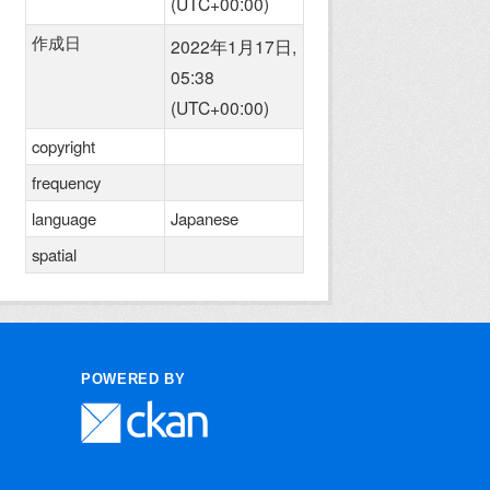
(UTC+00:00)
作成日
2022年1月17日,
05:38
(UTC+00:00)
copyright
frequency
language
Japanese
spatial
POWERED BY