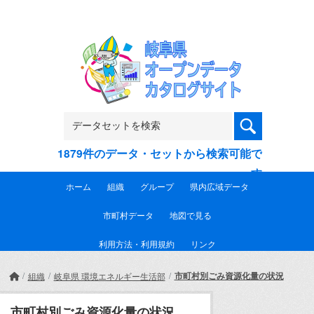
Skip to main content
1879件のデータ・セットから検索可能で
す
ホーム
組織
グループ
県内広域データ
市町村データ
地図で見る
利用方法・利用規約
リンク
市町村別ごみ資源化量の状況
組織
岐阜県 環境エネルギー生活部
市町村別ごみ資源化量の状況