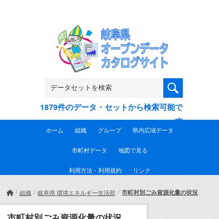
Skip to main content
1879件のデータ・セットから検索可能で
す
ホーム
組織
グループ
県内広域データ
市町村データ
地図で見る
利用方法・利用規約
リンク
市町村別ごみ資源化量の状況
組織
岐阜県 環境エネルギー生活部
市町村別ごみ資源化量の状況