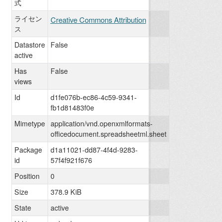
式
ライセン
Creative Commons Attribution
ス
Datastore
False
active
Has
False
views
Id
d1fe076b-ec86-4c59-9341-
fb1d81483f0e
Mimetype
application/vnd.openxmlformats-
officedocument.spreadsheetml.sheet
Package
d1a11021-dd87-4f4d-9283-
id
57f4f921f676
Position
0
Size
378.9 KiB
State
active