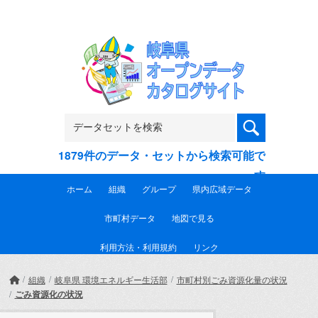
Skip to main content
1879件のデータ・セットから検索可能で
す
ホーム
組織
グループ
県内広域データ
市町村データ
地図で見る
利用方法・利用規約
リンク
組織
岐阜県 環境エネルギー生活部
市町村別ごみ資源化量の状況
ごみ資源化の状況