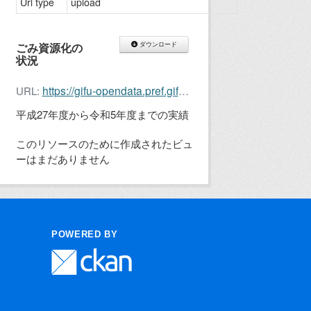
Url type
upload
ごみ資源化の
ダウンロード
状況
https://gifu-opendata.pref.gifu.lg.jp/dataset/d1a11021-dd87-4f4d-9283-57f4f921f676/resource/d1fe076b-ec86-4c59-9341-fb1d81483f0e/download/c11225-005.xlsx
URL:
平成27年度から令和5年度までの実績
このリソースのために作成されたビュ
ーはまだありません
POWERED BY