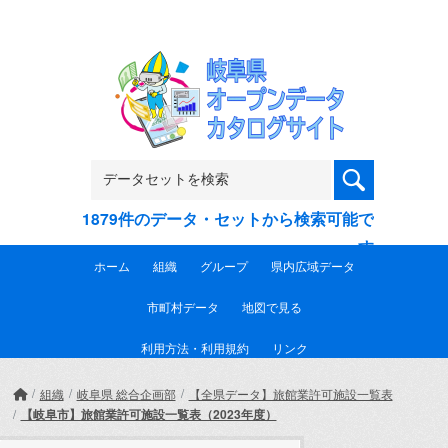
Skip to main content
1879件のデータ・セットから検索可能で
す
ホーム
組織
グループ
県内広域データ
市町村データ
地図で見る
利用方法・利用規約
リンク
組織
岐阜県 総合企画部
【全県データ】旅館業許可施設一覧表
【岐阜市】旅館業許可施設一覧表（2023年度）