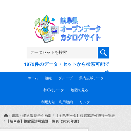
Skip to main content
1879件のデータ・セットから検索可能で
す
ホーム
組織
グループ
県内広域データ
市町村データ
地図で見る
利用方法・利用規約
リンク
組織
岐阜県 総合企画部
【全県データ】旅館業許可施設一覧表
【岐阜市】旅館業許可施設一覧表（2020年度）