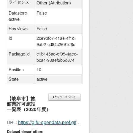
ライセンス
Other (Attribution)
Datastore
False
active
Has views
False
Id
2ce9bfc7-41ae-4f1d-
9ab2-cd84c2691d6c
Package id
e1b145ad-ef95-4aee-
bca4-93aef2b5d674
Position
10
State
active
【岐阜市】旅
リソースへ行く
館業許可施設
一覧表（2020年度）
https://gifu-opendata.pref.gifu.lg.jp/dataset/c212016-005
URL:
Dataset description: