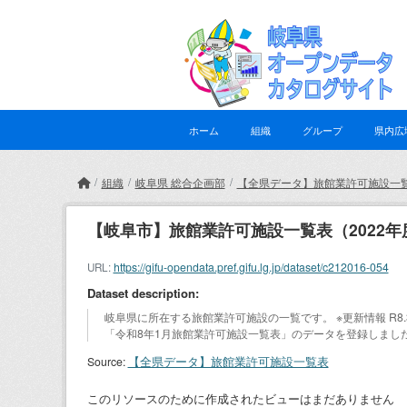
Skip to main content
ホーム
組織
グループ
県内広
組織
岐阜県 総合企画部
【全県データ】旅館業許可施設一
【岐阜市】旅館業許可施設一覧表（2022年
https://gifu-opendata.pref.gifu.lg.jp/dataset/c212016-054
URL:
Dataset description:
岐阜県に所在する旅館業許可施設の一覧です。 ※更新情報 R8.3
「令和8年1月旅館業許可施設一覧表」のデータを登録しました。 R8
【全県データ】旅館業許可施設一覧表
Source:
このリソースのために作成されたビューはまだありません