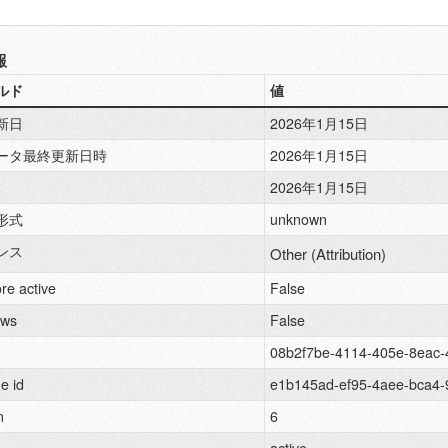
報
ルド
値
新日
2026年1月15日
ータ最終更新日時
2026年1月15日
2026年1月15日
形式
unknown
ンス
Other (Attribution)
re active
False
ews
False
08b2f7be-4114-405e-8eac-
e id
e1b145ad-ef95-4aee-bca4-
n
6