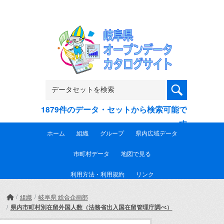
Skip to main content
1879件のデータ・セットから検索可能で
す
ホーム
組織
グループ
県内広域データ
市町村データ
地図で見る
利用方法・利用規約
リンク
組織
岐阜県 総合企画部
県内市町村別在留外国人数（法務省出入国在留管理庁調べ）