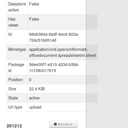
Datastore
False
active
Has
False
views
Id
66e6384a-6adf-4ecd-922a-
724c51b6514d
Mimetype
application/vnd.openxmlformats-
officedocument.spreadsheetml.sheet
Package
56ee30f7-e210-423d-b3bb-
id
1c108c017615
Position
0
Size
22.4 KiB
State
active
Url type
upload
201212
ダウンロード