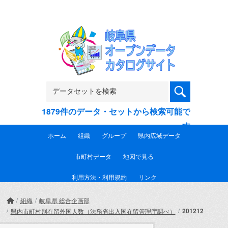
Skip to main content
1879件のデータ・セットから検索可能で
す
ホーム
組織
グループ
県内広域データ
市町村データ
地図で見る
利用方法・利用規約
リンク
組織
岐阜県 総合企画部
201212
県内市町村別在留外国人数（法務省出入国在留管理庁調べ）