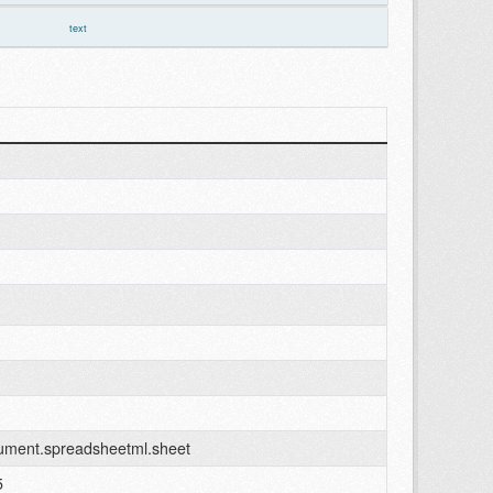
text
cument.spreadsheetml.sheet
5