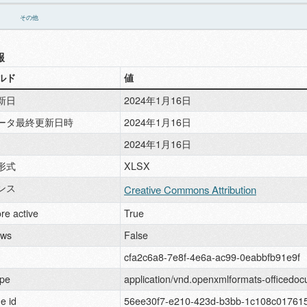
その他
報
ルド
値
新日
2024年1月16日
ータ最終更新日時
2024年1月16日
2024年1月16日
形式
XLSX
ンス
Creative Commons Attribution
re active
True
ews
False
cfa2c6a8-7e8f-4e6a-ac99-0eabbfb91e9f
pe
application/vnd.openxmlformats-officedo
e id
56ee30f7-e210-423d-b3bb-1c108c01761