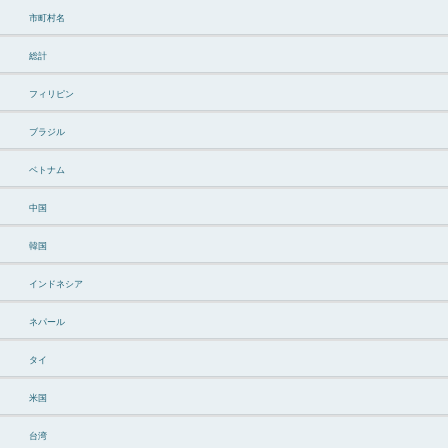
市町村名
総計
フィリピン
ブラジル
ベトナム
中国
韓国
インドネシア
ネパール
タイ
米国
台湾