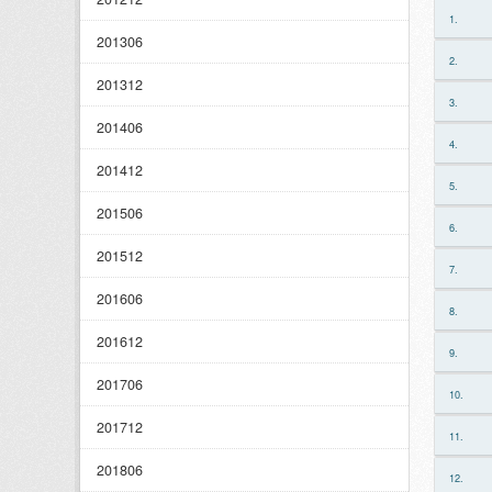
1.
201306
2.
201312
3.
201406
4.
201412
5.
201506
6.
201512
7.
201606
8.
201612
9.
201706
10.
201712
11.
201806
12.