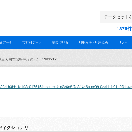
187
域データ
市町村データ
地図で見る
利用方法・利用規約
リンク
202212
省出入国在留管理庁調べ）
e210-423d-b3bb-1c108c017615/resource/cfa2c6a8-7e8f-4e6a-ac99-0eabbfb91e9f/dow
ディクショナリ