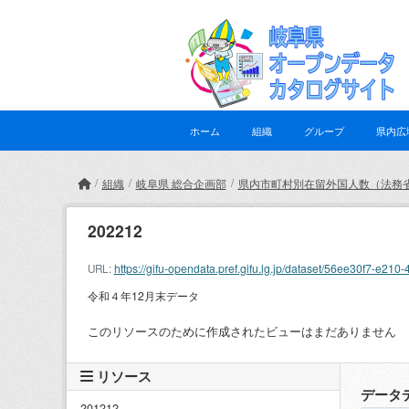
Skip to main content
ホーム
組織
グループ
県内広
組織
岐阜県 総合企画部
県内市町村別在留外国人数（法務
202212
https://gifu-opendata.pref.gifu.lg.jp/dataset/56ee30f7-
URL:
令和４年12月末データ
このリソースのために作成されたビューはまだありません
リソース
データ
201212