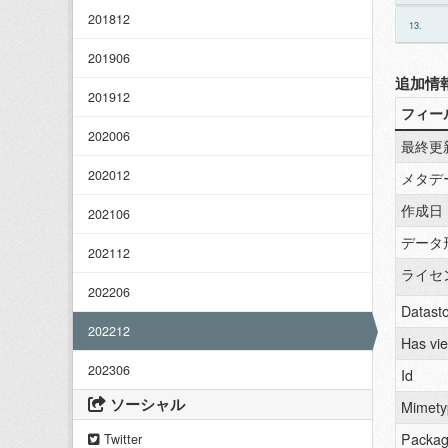
201812
13.
201906
追加情
201912
フィー
202006
最終更
202012
メタデ
作成日
202106
データ
202112
ライセ
202206
Datasto
202212
Has vi
202306
Id
ソーシャル
Mimety
Packag
Twitter