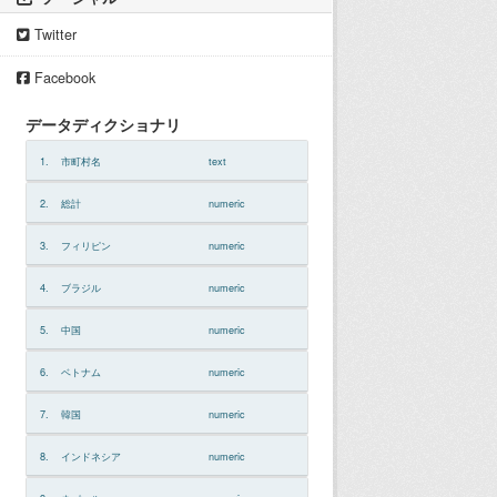
Twitter
Facebook
データディクショナリ
1.
市町村名
text
2.
総計
numeric
3.
フィリピン
numeric
4.
ブラジル
numeric
5.
中国
numeric
6.
ベトナム
numeric
7.
韓国
numeric
8.
インドネシア
numeric