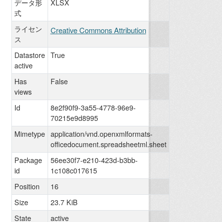
データ形
XLSX
式
ライセン
Creative Commons Attribution
ス
Datastore
True
active
Has
False
views
Id
8e2f90f9-3a55-4778-96e9-
70215e9d8995
Mimetype
application/vnd.openxmlformats-
officedocument.spreadsheetml.sheet
Package
56ee30f7-e210-423d-b3bb-
id
1c108c017615
Position
16
Size
23.7 KiB
State
active