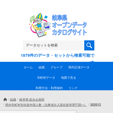
Skip to main content
1879件のデータ・セットから検索可能で
す
ホーム
組織
グループ
県内広域データ
市町村データ
地図で見る
利用方法・利用規約
リンク
組織
岐阜県 総合企画部
202012
県内市町村別在留外国人数（法務省出入国在留管理庁調べ）