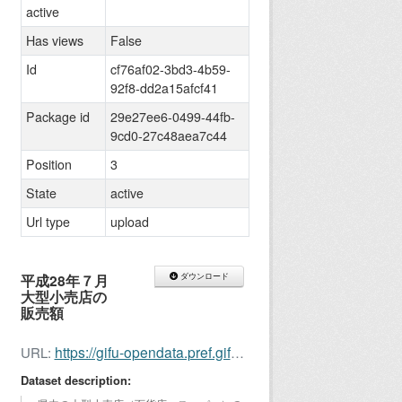
active
Has views
False
Id
cf76af02-3bd3-4b59-
92f8-dd2a15afcf41
Package id
29e27ee6-0499-44fb-
9cd0-27c48aea7c44
Position
3
State
active
Url type
upload
平成28年７月
ダウンロード
大型小売店の
販売額
https://gifu-opendata.pref.gifu.lg.jp/dataset/29e27ee6-0499-44fb-9cd0-27c48aea7c44/resource/cf76af02-3bd3-4b59-92f8-dd2a15afcf41/download/oogatakouri201607.xls
URL:
Dataset description: