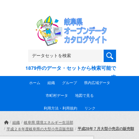
Skip to main content
1879件のデータ・セットから検索可能で
す
ホーム
組織
グループ
県内広域データ
市町村データ
地図で見る
利用方法・利用規約
リンク
組織
岐阜県 環境エネルギー生活部
平成28年７月大型小売店の販売額
平成２８年度岐阜県の大型小売店販売額