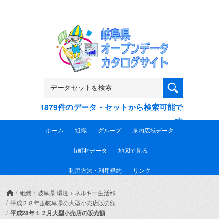
Skip to main content
1879件のデータ・セットから検索可能で
す
ホーム
組織
グループ
県内広域データ
市町村データ
地図で見る
利用方法・利用規約
リンク
組織
岐阜県 環境エネルギー生活部
平成２８年度岐阜県の大型小売店販売額
平成28年１２月大型小売店の販売額