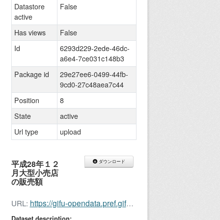
Datastore
False
active
Has views
False
Id
6293d229-2ede-46dc-
a6e4-7ce031c148b3
Package id
29e27ee6-0499-44fb-
9cd0-27c48aea7c44
Position
8
State
active
Url type
upload
平成28年１２
ダウンロード
月大型小売店
の販売額
https://gifu-opendata.pref.gifu.lg.jp/dataset/29e27ee6-0499-44fb-9cd0-27c48aea7c44/resource/6293d229-2ede-46dc-a6e4-7ce031c148b3/download/oogatakouri201612.xls
URL:
Dataset description: