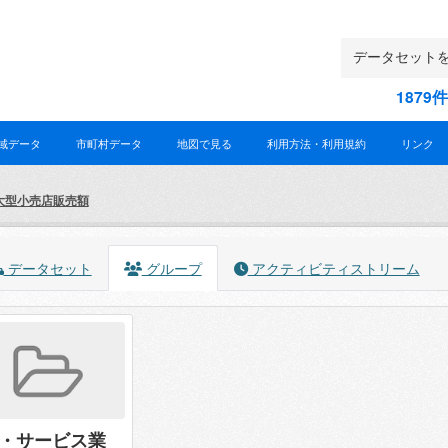
187
域データ
市町村データ
地図で見る
利用方法・利用規約
リンク
大型小売店販売額
データセット
グループ
アクティビティストリーム
・サービス業