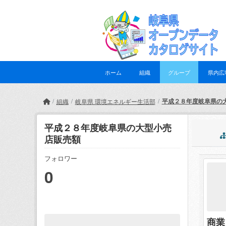
Skip to main content
ホーム
組織
グループ
県内広
平成２８年度岐阜県の
組織
岐阜県 環境エネルギー生活部
平成２８年度岐阜県の大型小売
店販売額
フォロワー
0
商業