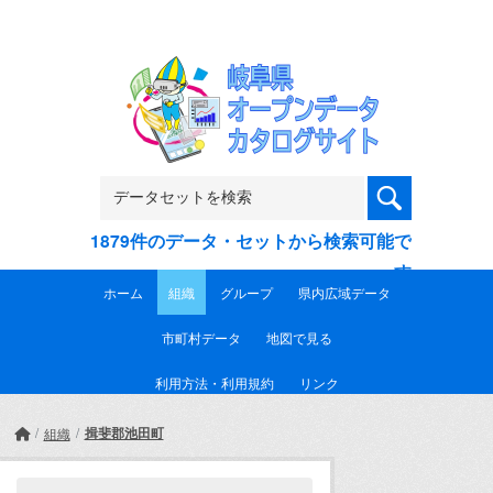
Skip to main content
1879件のデータ・セットから検索可能で
す
ホーム
組織
グループ
県内広域データ
市町村データ
地図で見る
利用方法・利用規約
リンク
揖斐郡池田町
組織