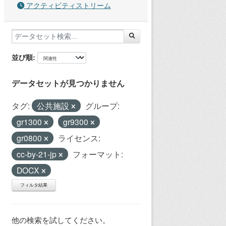
アクティビティストリーム
並び順
データセットが見つかりません
タグ:
公共施設
グループ:
gr1300
gr9300
gr0800
ライセンス:
cc-by-21-jp
フォーマット:
DOCX
フィルタ結果
他の検索を試してください。