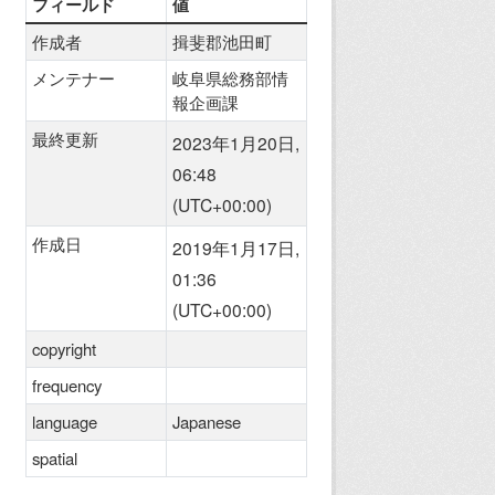
フィールド
値
作成者
揖斐郡池田町
メンテナー
岐阜県総務部情
報企画課
最終更新
2023年1月20日,
06:48
(UTC+00:00)
作成日
2019年1月17日,
01:36
(UTC+00:00)
copyright
frequency
language
Japanese
spatial