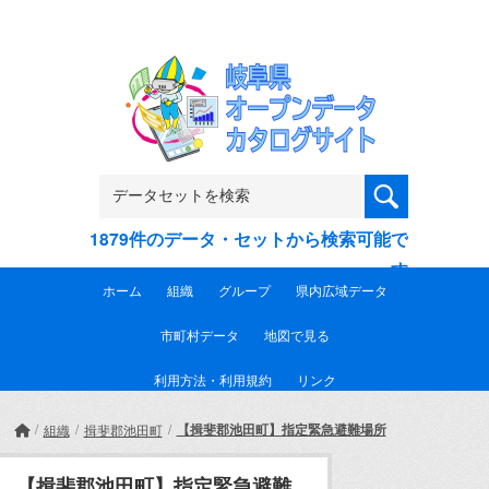
Skip to main content
1879件のデータ・セットから検索可能で
す
ホーム
組織
グループ
県内広域データ
市町村データ
地図で見る
利用方法・利用規約
リンク
【揖斐郡池田町】指定緊急避難場所
組織
揖斐郡池田町
【揖斐郡池田町】指定緊急避難