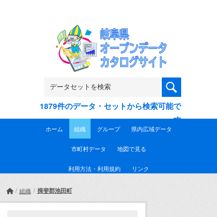
Skip to main content
1879件のデータ・セットから検索可能で
す
ホーム
組織
グループ
県内広域データ
市町村データ
地図で見る
利用方法・利用規約
リンク
揖斐郡池田町
組織