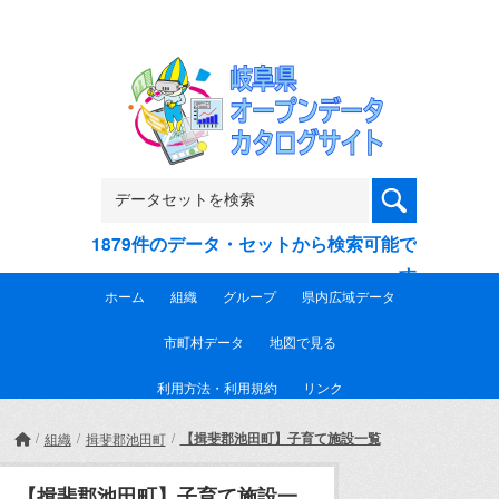
Skip to main content
1879件のデータ・セットから検索可能で
す
ホーム
組織
グループ
県内広域データ
市町村データ
地図で見る
利用方法・利用規約
リンク
【揖斐郡池田町】子育て施設一覧
組織
揖斐郡池田町
【揖斐郡池田町】子育て施設一