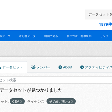
187
域データ
市町村データ
地図で見る
利用方法・利用規約
リンク
データセット
メンバー
About
アクティビティ
のデータセットが見つかりました
ット:
CSV
ライセンス:
その他 (表示)