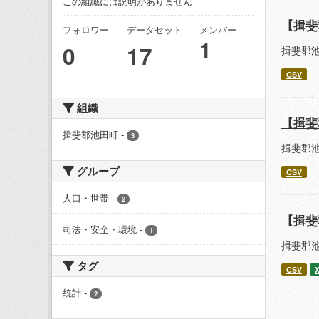
この組織には説明がありません
【揖斐
フォロワー
データセット
メンバー
1
0
17
揖斐郡
CSV
組織
【揖斐
揖斐郡池田町
-
3
揖斐郡
グループ
CSV
人口・世帯
-
2
【揖斐
司法・安全・環境
-
1
揖斐郡
タグ
CSV
統計
-
2