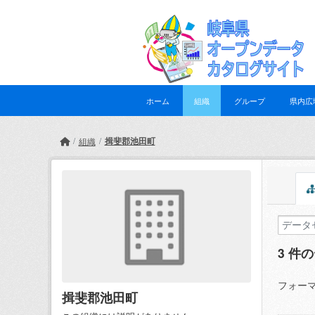
Skip to main content
ホーム
組織
グループ
県内広
揖斐郡池田町
組織
3 件
フォーマ
揖斐郡池田町