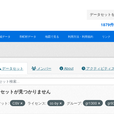
187
域データ
市町村データ
地図で見る
利用方法・利用規約
リンク
データセット
メンバー
About
アクティビティ
タセットが見つかりません
ット:
CSV
ライセンス:
cc-by
グループ:
gr1300
gr9