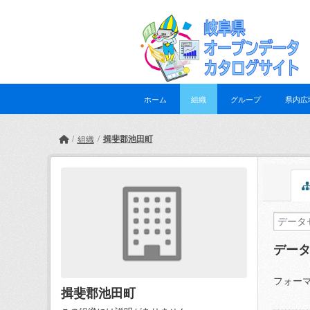
Skip to main content
ホーム
組織
グループ
県内広
揖斐郡池田町
組織
デー
フォーマ
揖斐郡池田町