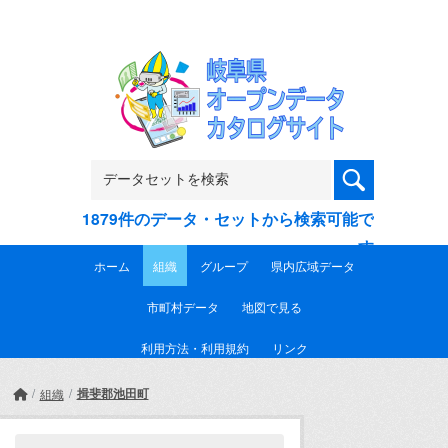
Skip to main content
1879件のデータ・セットから検索可能で
す
ホーム
組織
グループ
県内広域データ
市町村データ
地図で見る
利用方法・利用規約
リンク
揖斐郡池田町
組織