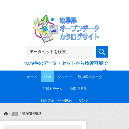
Skip to main content
1879件のデータ・セットから検索可能で
す
ホーム
組織
グループ
県内広域データ
市町村データ
地図で見る
利用方法・利用規約
リンク
揖斐郡池田町
組織