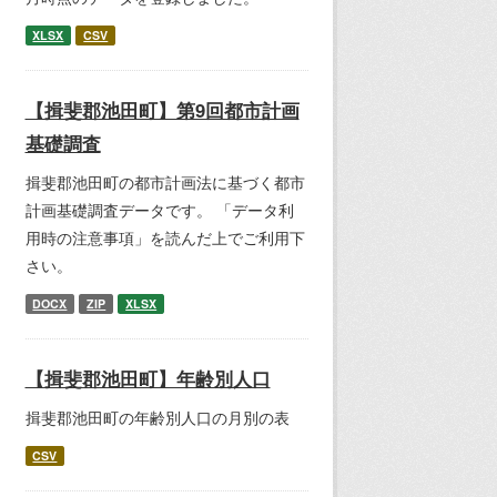
XLSX
CSV
【揖斐郡池田町】第9回都市計画
基礎調査
揖斐郡池田町の都市計画法に基づく都市
計画基礎調査データです。 「データ利
用時の注意事項」を読んだ上でご利用下
さい。
DOCX
ZIP
XLSX
【揖斐郡池田町】年齢別人口
揖斐郡池田町の年齢別人口の月別の表
CSV