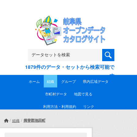
Skip to main content
1879件のデータ・セットから検索可能で
す
ホーム
組織
グループ
県内広域データ
市町村データ
地図で見る
利用方法・利用規約
リンク
揖斐郡池田町
組織