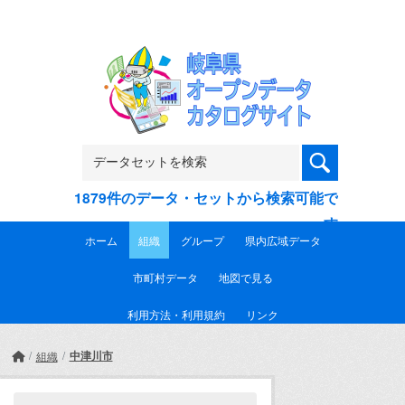
Skip to main content
1879件のデータ・セットから検索可能で
す
ホーム
組織
グループ
県内広域データ
市町村データ
地図で見る
利用方法・利用規約
リンク
中津川市
組織