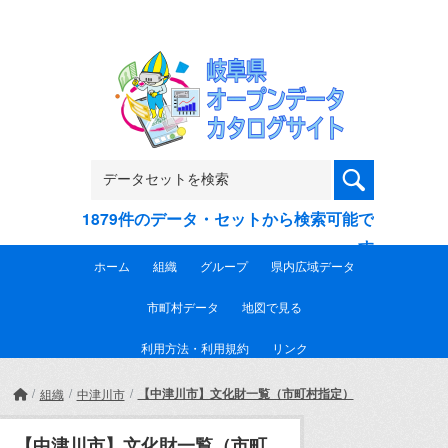
Skip to main content
1879件のデータ・セットから検索可能で
す
ホーム
組織
グループ
県内広域データ
市町村データ
地図で見る
利用方法・利用規約
リンク
【中津川市】文化財一覧（市町村指定）
組織
中津川市
【中津川市】文化財一覧（市町