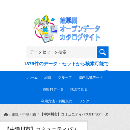
Skip to main content
1879件のデータ・セットから検索可能で
す
ホーム
組織
グループ
県内広域データ
市町村データ
地図で見る
利用方法・利用規約
リンク
【中津川市】コミュニティバスGTFSデータ
組織
中津川市
【中津川市】コミュニティバス