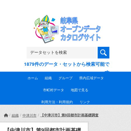
Skip to main content
1879件のデータ・セットから検索可能で
す
ホーム
組織
グループ
県内広域データ
市町村データ
地図で見る
利用方法・利用規約
リンク
【中津川市】第9回都市計画基礎調査
組織
中津川市
【中津川市】第9回都市計画基礎