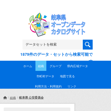
Skip to main content
1879件のデータ・セットから検索可能で
す
ホーム
組織
グループ
県内広域データ
市町村データ
地図で見る
利用方法・利用規約
リンク
岐阜県 公安委員会
組織