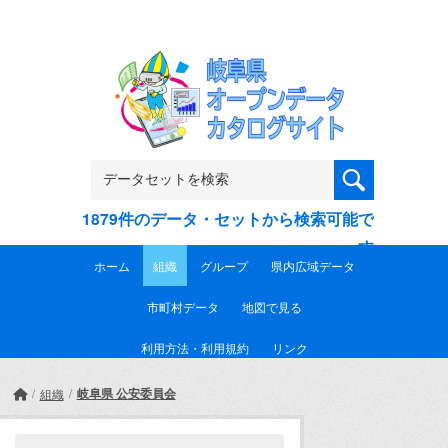
Skip to main content
1879件のデータ・セットから検索可能で
す
ホーム
組織
グループ
県内広域データ
市町村データ
地図で見る
利用方法・利用規約
リンク
岐阜県 公安委員会
組織