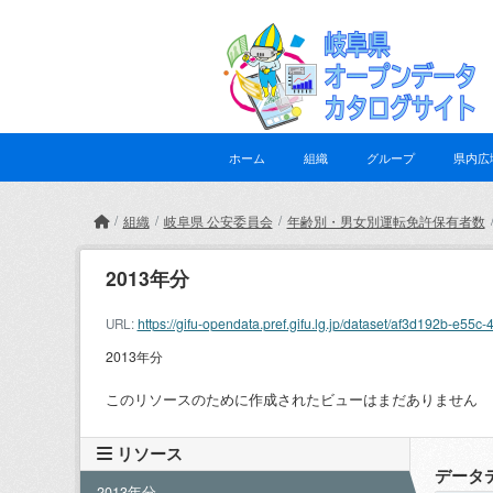
Skip to main content
ホーム
組織
グループ
県内広
組織
岐阜県 公安委員会
年齢別・男女別運転免許保有者数
2013年分
https://gifu-opendata.pref.gifu.lg.jp/dataset/af3d192b-
URL:
2013年分
このリソースのために作成されたビューはまだありません
リソース
データ
2013年分