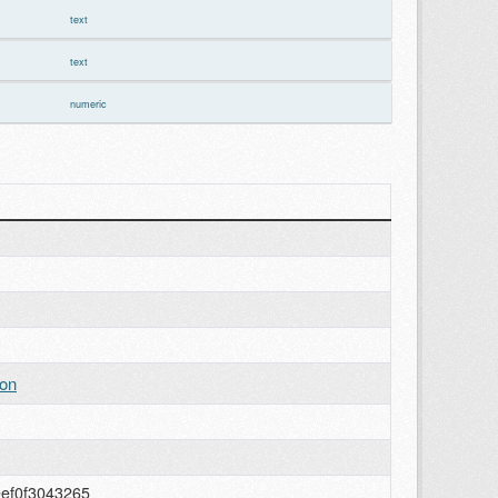
text
text
numeric
ion
0ef0f3043265