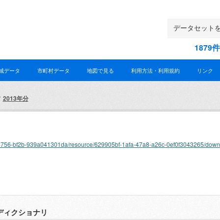
187
域データ
市町村データ
地図で見る
利用方法・利用規約
リンク
2013年分
e55c-4756-bf2b-939a041301da/resource/629905bf-1afa-47a8-a26c-0ef0f3043265/do
ディクショナリ