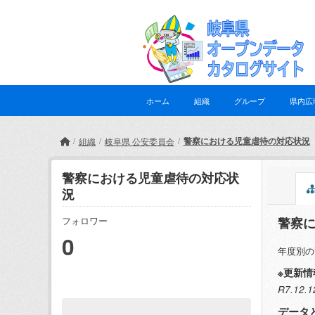
Skip to main content
ホーム
組織
グループ
県内広
警察における児童虐待の対応状況
組織
岐阜県 公安委員会
警察における児童虐待の対応状
況
警察
フォロワー
0
年度別の
※更新情
R7.1
データ