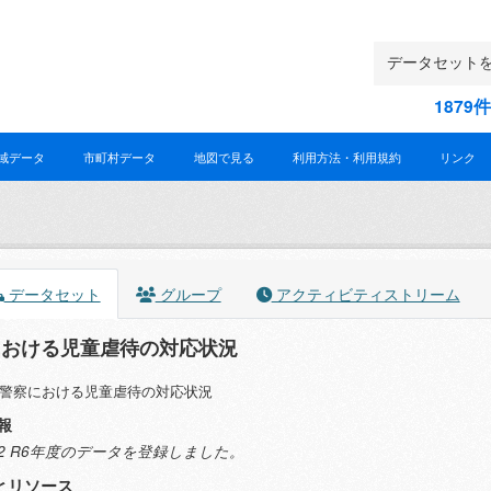
187
域データ
市町村データ
地図で見る
利用方法・利用規約
リンク
データセット
グループ
アクティビティストリーム
における児童虐待の対応状況
警察における児童虐待の対応状況
報
2.12 R6年度のデータを登録しました。
とリソース