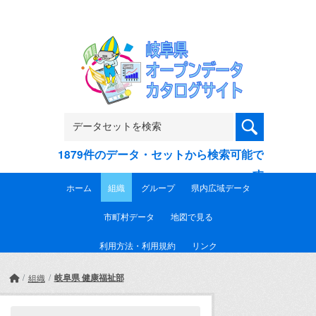
Skip to main content
1879件のデータ・セットから検索可能で
す
ホーム
組織
グループ
県内広域データ
市町村データ
地図で見る
利用方法・利用規約
リンク
岐阜県 健康福祉部
組織