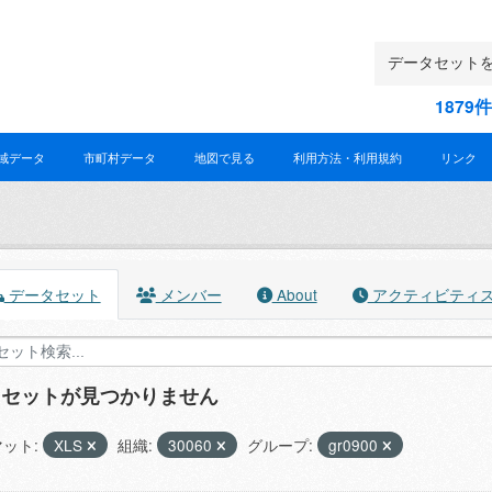
187
域データ
市町村データ
地図で見る
利用方法・利用規約
リンク
データセット
メンバー
About
アクティビティ
タセットが見つかりません
ット:
XLS
組織:
30060
グループ:
gr0900