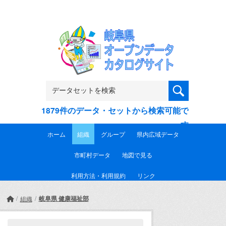
Skip to main content
1879件のデータ・セットから検索可能で
す
ホーム
組織
グループ
県内広域データ
市町村データ
地図で見る
利用方法・利用規約
リンク
岐阜県 健康福祉部
組織