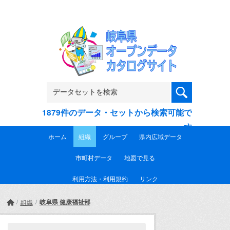
Skip to main content
1879件のデータ・セットから検索可能で
す
ホーム
組織
グループ
県内広域データ
市町村データ
地図で見る
利用方法・利用規約
リンク
岐阜県 健康福祉部
組織