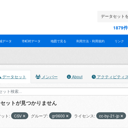
187
域データ
市町村データ
地図で見る
利用方法・利用規約
リンク
データセット
メンバー
About
アクティビティ
タセットが見つかりません
ット:
CSV
グループ:
gr0600
ライセンス:
cc-by-21-jp