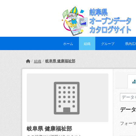
Skip to main content
ホーム
組織
グループ
県内広
岐阜県 健康福祉部
組織
デー
フォーマ
岐阜県 健康福祉部