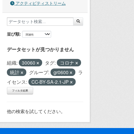
アクティビティストリーム
並び順
データセットが見つかりません
組織:
30060
タグ:
コロナ
統計
グループ:
gr0600
ラ
イセンス:
CC-BY-SA-2.1-JP
フィルタ結果
他の検索を試してください。