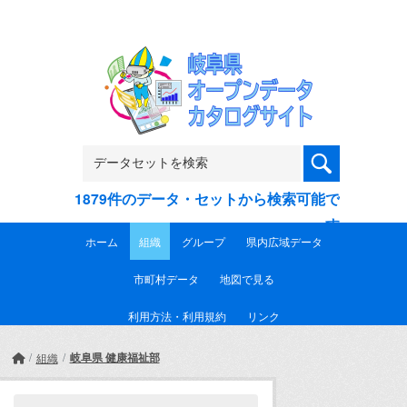
Skip to main content
1879件のデータ・セットから検索可能で
す
ホーム
組織
グループ
県内広域データ
市町村データ
地図で見る
利用方法・利用規約
リンク
岐阜県 健康福祉部
組織