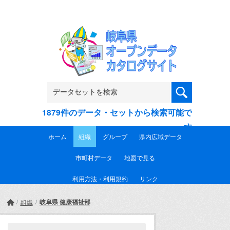
Skip to main content
1879件のデータ・セットから検索可能で
す
ホーム
組織
グループ
県内広域データ
市町村データ
地図で見る
利用方法・利用規約
リンク
岐阜県 健康福祉部
組織